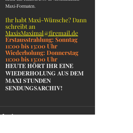
Maxi-Formaten.
Ihr habt Maxi-Wünsche? Dann 
schreibt an 
MaxisMaximal@firemail.de
Erstausstrahlung: Sonntag 
11:00 bis 13:00 Uhr
Wiederholung: Donnerstag 
11:00 bis 13:00 Uhr
HEUTE HÖRT IHR EINE 
WIEDERHOLUNG AUS DEM 
MAXI STUNDEN 
SENDUNGSARCHIV!