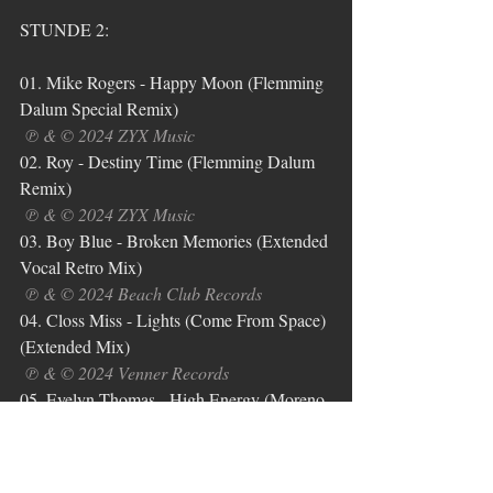
STUNDE 2:
01. Mike Rogers - Happy Moon (Flemming 
Dalum Special Remix)
 ℗ & © 2024 ZYX Music
02. Roy - Destiny Time (Flemming Dalum 
Remix)
℗ & © 2024 ZYX Music
03. Boy Blue - Broken Memories (Extended 
Vocal Retro Mix
)
℗ & © 2024 Beach Club Records
04. Closs Miss - Lights (Come From Space) 
(Extended Mix)
℗ & © 2024 Venner Records
05. Evelyn Thomas - High Energy (Moreno 
J Remix 2024)
℗ & © 1984 Shack Reckords
06. Kool & The Gang - Cherish (Moreno J 