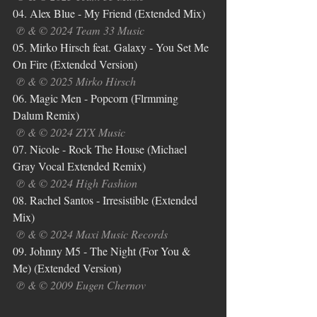
04. Alex Blue - My Friend (Extended Mix)
℗ & © 2024 Team 33 Music
05. Mirko Hirsch feat. Galaxy - You Set Me 
On Fire (Extended Version)
℗ & © 2025 Mirko Hirsch
06. Magic Men - Popcorn (Flrmming 
Dalum Remix)
℗ & © 2024 ZYX Music
07. Nicole - Rock The House (Michael 
Gray Vocal Extended Remix)
℗ & © 2024 High Fashion
08. Rachel Santos - Irresistible (Extended 
Mix)
℗ & © 2024 Maxi Music Records
09. Johnny M5 - The Night (For You & 
Me) (Extended Version)
℗ & © 2009 Eugen Chernov