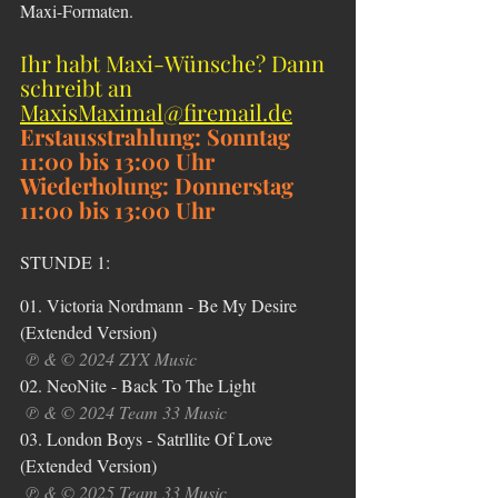
Maxi-Formaten.
Ihr habt Maxi-Wünsche? Dann 
schreibt an 
MaxisMaximal@firemail.de
Erstausstrahlung: Sonntag 
11:00 bis 13:00 Uhr
Wiederholung: Donnerstag 
11:00 bis 13:00 Uhr
STUNDE 1:
01
. Victoria Nordmann - Be My Desire 
(Extended Version)
℗ & © 2024 ZYX Music
02. NeoNite - Back To The Light
℗ & © 2024 Team 33 Music
03. London Boys - Satrllite Of Love 
(Extended Version)
 ℗ & © 2025 Team 33 Music