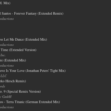
M. Mix)
el Santos - Forever Fantasy (Extended Remix)
oducrions
ess Let Me Dance (Extended Mix)
oducrions
 Time (Extended Version)
Inc.
re (Extended Mix)
oducrions
ve Is Your Love (Jonathan Peters' Tight Mix)
s LLC
irko Hirsch Remix)
ords
o. 9 (Special Remix Version)
sc GmbH
tos - Terra Titanic (German Extended Mix)
oducrions