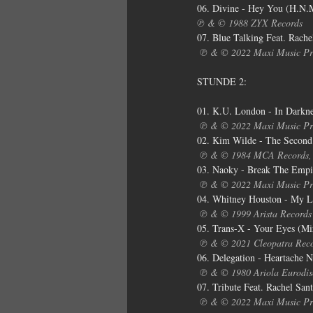
06. Divine - Hey You (H.N.
℗ & © 1988 ZYX Records 
07. Blue Talking Feat. Rach
℗ & © 2022 Maxi Music Pr
STUNDE 2:
01. K.U. London - In Darkn
℗ & © 2022 Maxi Music Pr
02. Kim Wilde - The Second
℗ & © 1984 MCA Records, 
03. Naoky - Break The Empi
℗ & © 2022 Maxi Music Pr
04. Whitney Houston - My Lo
℗ & © 1999 Arista Record
05. Trans-X - Your Eyes (M
℗ & © 2021 Cleopatra Rec
06. Delegation - Heartache N
℗ & © 1980 Ariola Eurodi
07. Tribute Feat. Rachel San
℗ & © 2022 Maxi Music Pr