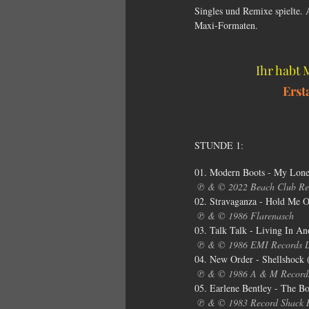
Singles und Remixe spielte. 
Maxi-Formaten.
Ihr habt
Erst
STUNDE 1:
01. Modern Boots - My Lone
℗ & © 2022 Beach Club Re
02. Stravaganza - Hold Me O
℗ & © 1986 Flarenasch
03. Talk Talk - Living In A
℗ & © 1986 EMI Records L
04. New Order - Shellshock 
℗ & © 1986 A & M Record
05. Earlene Bentley - The 
℗ & © 1983 Record Shack 