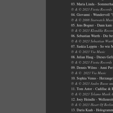
03. Maria Linda - Sommerha
℗ & © 2023 Fiesta Records
04. Giovanni - Wundervoll "S
℗ & © 2008 Starwatch Music
05. Jens Bogner - Dann kam 
℗ & © 2023 Klondike Recor
06. Sebastian Wurth - Die be
℗ & © 2023 Sebastian Wurth
07. Saskia Leppin - So wie 
℗ & © 2023 Via Music
08. Julian Haag - Dieses Gef
℗ & © 2023 Fiesta Records
09. Dennis Wilms · Anni Per
℗ & ©  2023 Via Music
10. Sophia Venus - Herzauge
℗ & © 2023 Andre Busse un
11. Tom Astor - Cadillac & 
℗ & © 2023 Telamo Musik 
12. Joey Heindle - Wellenreit
℗ & © 2023 Heart Of Berli
13. Daria Kaah - Hologram