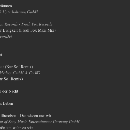
Träumen
& Unterhaltrung GmbH
a Records - Fresh Fox Records
er Ewigkeit (Fresh Fox Maxi Mix)
cordJet
ht
haut (Nur So! Remix) 
 Medien GmbH & Co.KG
ur So! Remix)
r der Nacht
as Leben
ilbereisen - Das wissen nur wir
ion of Sony Music Entertainment Germany GmbH
chön um wahr zu sein