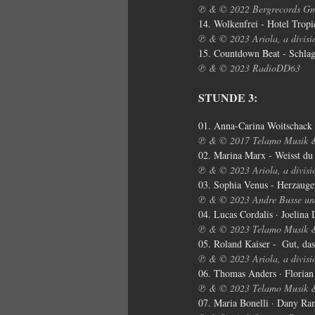
℗ & © 2022 Bergrecords Gmb
14. Wolkenfrei - Hotel Tropi
℗ & © 2023 Ariola, a divis
15. Countdown Beat - Schla
℗ & © 2023 RadioDD63
STUNDE 3:
01. Anna-Carina Woitschack -
℗ & © 2017 Telamo Musik 
02. Marina Marx - Weisst du
℗ & © 2023 Ariola, a divis
03. Sophia Venus - Herzauge
℗ & © 2023 Andre Busse un
04. Lucas Cordalis · Joelina
℗ & © 2023 Telamo Musik 
05. Roland Kaiser -  Gut, das
℗ & © 2023 Ariola, a divis
06. Thomas Anders · Florian 
℗ & © 2023 Telamo Musik 
07. Maria Bonelli · Dany Ran