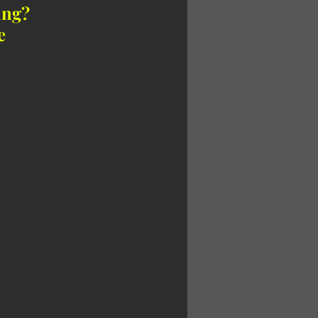
ung? 
e