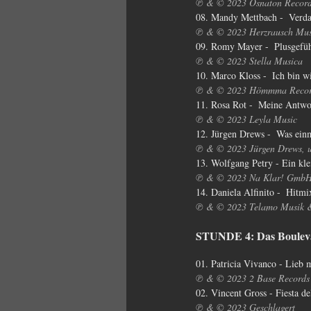
℗ & © 2023 Osnaton Recor
08. Mandy Mettbach -  Verd
℗ & © 2023 Herzrausch Mus
09. Romy Mayer -  Plusgefü
℗ & © 2023 Stella Musica
10. Marco Kloss -  Ich bin wi
℗ & © 2023 Hömmma Recor
11. Rosa Rot -  Meine Antwor
℗ & © 2023 Leyla Music
12. Jürgen Drews -  Was ei
℗ & © 2023 Jürgen Drews, un
13. Wolfgang Petry - Ein kle
℗ & © 2023 Na Klar! GmbH 
14. Daniela Alfinito -  Hitm
℗ & © 2023 Telamo Musik 
STUNDE 4: Das Boulev
01. Patricia Vivanco - Lieb 
℗ & © 2023 2 Base Records
02. Vincent Gross - Fiesta d
℗ & © 2023 Geschlagert