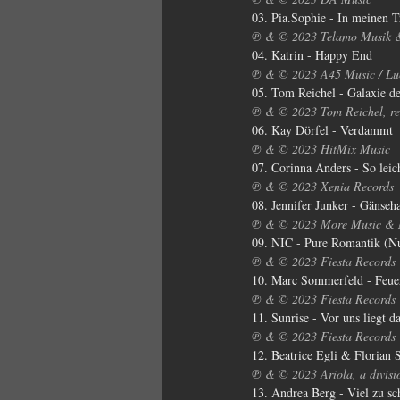
03. Pia.Sophie - In meinen 
℗ & © 2023 Telamo Musik 
04. Katrin - Happy End
℗ & © 2023 A45 Music / Luc
05. Tom Reichel - Galaxie d
℗ & © 2023 Tom Reichel, re
06. Kay Dörfel - Verdammt
℗ & © 2023 HitMix Music
07. Corinna Anders - So leic
℗ & © 2023 Xenia Records
08. Jennifer Junker - Gänse
℗ & © 2023 More Music &
09. NIC - Pure Romantik (N
℗ & © 2023 Fiesta Records
10. Marc Sommerfeld - Feue
℗ & © 2023 Fiesta Records
11. Sunrise - Vor uns liegt d
℗ & © 2023 Fiesta Records
12. Beatrice Egli & Florian S
℗ & © 2023 Ariola, a divis
13. Andrea Berg - Viel zu s