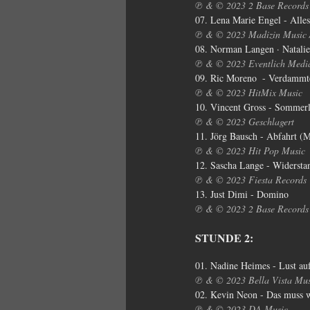
℗ & © 2023 2 Base Records
07. Lena Marie Engel - Alle
℗ & © 2023 Madizin Music /
08. Norman Langen · Natalie
℗ & © 2023 Eventlich Medi
09. Ric Moreno  - Verdammt
℗ & © 2023 HitMix Music
10. Vincent Gross - Sommerl
℗ & © 2023 Geschlagert
11. Jörg Bausch - Abfahrt (M
℗ & © 2023 Hit Pop Music
12. Sascha Lange - Widersta
℗ & © 2023 Fiesta Records
13. Just Dimi - Domino
℗ & © 2023 2 Base Records
STUNDE 2:
01. Nadine Heimes - Lust a
℗ & © 2023 Bella Vista Mus
02. Kevin Neon - Das muss w
℗ & © 2023 DA Music