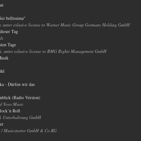
ut
ei bellissima"
 unter exlusive license to Warner Music Group Germany Holding GmbH
dieser Tag
ds
sten Tage
, unter exlusive license to BMG Rights Management GmbH
Musik
ühl
ka - Dürfen wir das
nblick (Radio Version)
d Yoyo Music
Rock´n Roll
& Unterhaltrung GmbH
er
n / Musicstarter GmbH & Co.KG
m