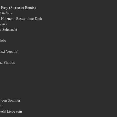
s Easy (Stereoact Remix)
 Believe
 Holzner - Besser ohne Dich
a KG
e Sehnsucht
iebe
axi Version)
nd Sinnlos
uf den Sommer
ic
ohl Liebe sein