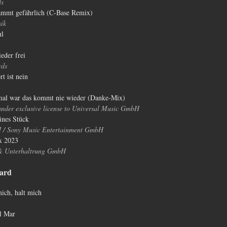
ds
ammt gefährlich (C-Base Remix)
ik
hl
eder frei
ds
t ist nein
nmal war das kommt nie wieder (Danke-Mix)
der exclusive license to Universal Music GmbH
ines Stück
/ Sony Music Entertainment GmbH
ix 2023
& Unterhaltrung GmbH
ard
mich, halt mich
el Mar