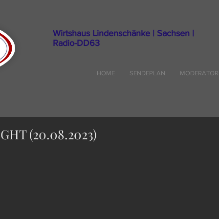
Wirtshaus Lindenschänke | Sachsen |
Radio-DD63
HOME
SENDEPLAN
MODERATOR
HT (20.08.2023)