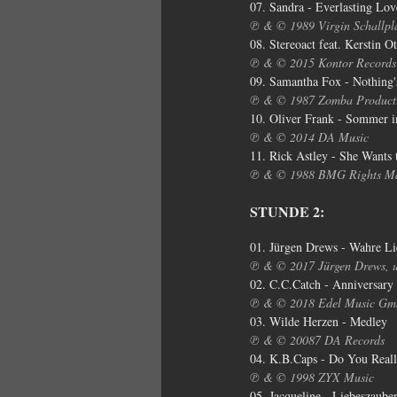
07. Sandra - Everlasting Lo
℗ & © 1989 Virgin Schallp
08. Stereoact feat. Kerstin O
℗ & © 2015 Kontor Records
09. Samantha Fox - Nothing
℗ & © 1987 Zomba Producti
10. Oliver Frank - Sommer 
℗ & © 2014 DA Music
11. Rick Astley - She Wants
℗ & © 1988 BMG Rights Ma
STUNDE 2:
01. Jürgen Drews - Wahre Li
℗ & © 2017 Jürgen Drews, un
02. C.C.Catch - Anniversar
℗ & © 2018 Edel Music G
03. Wilde Herzen - Medley
℗ & © 20087 DA Records
04. K.B.Caps - Do You Real
℗ & © 1998 ZYX Music
05. Jacqueline - Liebeszaube