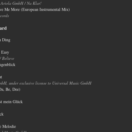
 Ariola GmbH / Na Klar!
ve Me More (European Instrumental Mix)
cords
ard
n Ding
s Easy
 Believe
ugenblick
ut
H, under exclusive license to Universal Music GmbH
Da, Be, Dee)
st mein Glück
ick
te Melodie