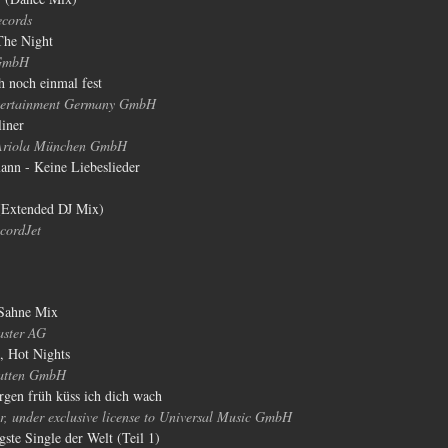
cords
 The Night
 GmbH
h noch einmal fest
tertainment Germany GmbH
liner
Ariola München GmbH
nn - Keine Liebeslieder
 (Extended DJ Mix)
cordJet
 Sahne Mix 
ster AG
, Hot Nights
latten GmbH
rgen früh küss ich dich wach
, under exclusive license to Universal Music GmbH
ste Single der Welt (Teil 1)