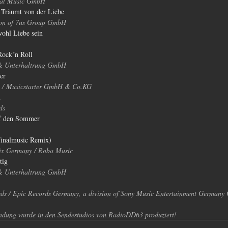
sal Music GmbH
s Träumt von der Liebe
ion of 7us Group GmbH
ohl Liebe sein
Rock´n Roll
& Unterhaltrung GmbH
er
n / Musicstarter GmbH & Co.KG
m
ds
uf den Sommer
(Finalmusic Remix)
x Germany / Roba Music
tig
& Unterhaltrung GmbH
s / Epic Records Germany, a division of Sony Music Entertainment German
ndung wurde in den Sendestudios von RadioDD63 produziert!