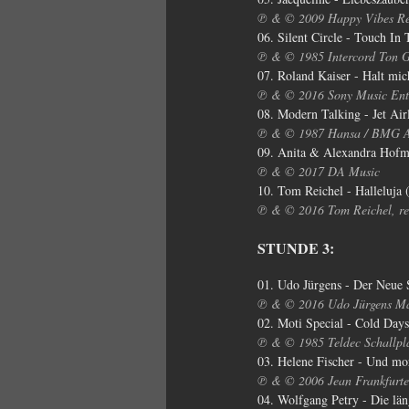
℗ & © 2009 Happy Vibes Re
06. Silent Circle - Touch In
℗ & © 1985 Intercord Ton
07. Roland Kaiser - Halt mic
℗ & © 2016 Sony Music En
08. Modern Talking - Jet Air
℗ & © 1987 Hansa / BMG 
09. Anita & Alexandra Hofma
℗ & © 2017 DA Music
10. Tom Reichel - Halleluja
℗ & © 2016 Tom Reichel, re
STUNDE 3:
01. Udo Jürgens - Der Neue
℗ & © 2016 Udo Jürgens Ma
02. Moti Special - Cold Days
℗ & © 1985 Teldec Schallp
03. Helene Fischer - Und mo
℗ & © 2006 Jean Frankfurter
04. Wolfgang Petry - Die läng