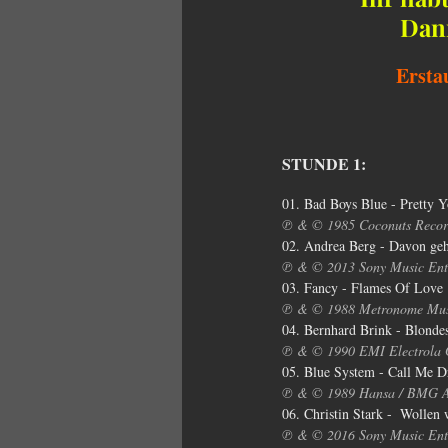
Dann
Ersta
STUNDE 1:
01. Bad Boys Blue - Pretty 
℗ & © 1985 Coconuts Recor
02. Andrea Berg - Davon geht
℗ & © 2013 Sony Music En
03. Fancy - Flames Of Love
℗ & © 1988 Metronome Mu
04. Bernhard Brink - Blond
℗ & © 1990 EMI Electrola
05. Blue System - Call Me 
℗ & © 1989 Hansa / BMG 
06. Christin Stark -  Wollen 
℗ & © 2016 Sony Music En