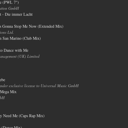
ve (PWL 7")
latten GmbH
tt - Die immer Lacht
's Gonna Stop Me Now (Extended Mix)
ons Ltd.
in San Marino (Club Mix)
 to Dance with Me
nagement (UK) Limited
ebe
der exclusive license to Universal Music GmbH
y Mega Mix
mbH
ly Need Me (Caps Rap Mix)
r (Dance Mix)