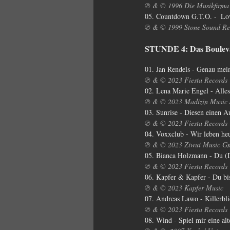
℗ & © 1996 Die Musikfirma
05. Countdown G.T.O. -  Lo
℗ & © 1999 Stone Sound Re
STUNDE 4: Das Boulev
01. Jan Rendels - Genau mei
℗ & © 2023 Fiesta Records
02. Lena Marie Engel - Alle
℗ & © 2023 Madizin Music /
03. Sunrise - Diesen einen A
℗ & © 2023 Fiesta Records
04. Voxxclub - Wir leben he
℗ & © 2023 Ziwui Music Gmb
05. Bianca Holzmann - Du (
℗ & © 2023 Fiesta Records
06. Kapfer & Kapfer - Du bi
℗ & © 2023 Kapfer Music
07. Andreas Lawo - Killerbl
℗ & © 2023 Fiesta Records
08. Wind - Spiel mir eine al