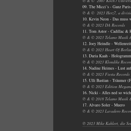
℗ & ©  2007 Koch / Univer
09. The Micci´s - Ganz Pari
℗ & ©  2023 Herz7, a divis
10. Kevin Neon - Das muss w
℗ & © 2023 DA Records
11. Tom Astor - Cadillac & 
℗ & © 2023 Telamo Musik 
12. Joey Heindle - Wellenreit
℗ & © 2023 Heart Of Berli
13. Daria Kaah - Hologram
℗ & © 2023 Klondike Recor
14. Nadine Heimes - Lust a
℗ & © 2023 Fiesta Records
15. Ulli Bastian - Träumer 
℗ & © 2023 Edition Megami
16. Nicki - Alles ned so wich
℗ & © 2018 Telamo Musik 
17. Alvaro Soler - Muero
℗ & © 2023 Lavadero Record
℗ 2023 Mike Kahlert, die Se