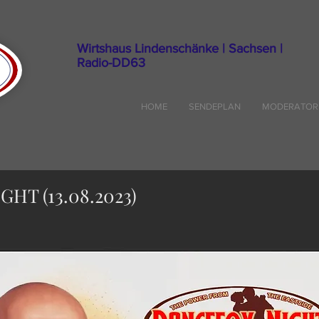
Wirtshaus Lindenschänke | Sachsen |
Radio-DD63
HOME
SENDEPLAN
MODERATOR
HT (13.08.2023)