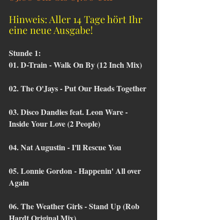
Hinweis: Aller 14 Tage hört Ihr 
eine neue Ausgabe!
Stunde 1:
01. D-Train - Walk On By (12 Inch Mix)
02. The O'Jays - Put Our Heads Together
03. Disco Dandies feat. Leon Ware - 
Inside Your Love (2 People)
04. Nat Augustin - I'll Rescue You
05. Lonnie Gordon - Happenin' All over 
Again
06. The Weather Girls - Stand Up (Rob 
Hardt Original Mix)