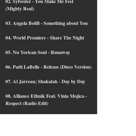
02. Sylvester - You Make Me Feel 
(Mighty Real)
03. Angela Bofill - Something about You
04. World Premiere - Share The Night
05. Nu Yorican Soul - Runaway
06. Patti LaBelle - Release (Disco Version)
07. Al Jarreau; Shakatak - Day by Day
08. Alliance Ethnik Feat. Vinia Mojica - 
Respect (Radio Edit)
09. Deodato - Keep on Movin' (12" 
Version)