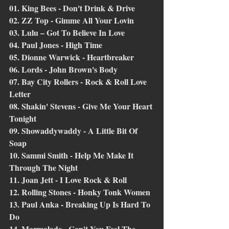
01. King Bees - Don't Drink & Drive
02. ZZ Top - Gimme All Your Lovin
03. Lulu – Got To Believe In Love
04. Paul Jones - High Time
05. Dionne Warwick - Heartbreaker
06. Lords - John Brown's Body
07. Bay City Rollers - Rock & Roll Love 
Letter
08. Shakin' Stevens - Give Me Your Heart 
Tonight
09. Showaddywaddy - A Little Bit Of 
Soap
10. Sammi Smith - Help Me Make It 
Through The Night
11. Joan Jett - I Love Rock & Roll
12. Rolling Stones - Honky Tonk Women
13. Paul Anka - Breaking Up Is Hard To 
Do
14. Marmalade - Can't You Feel The 