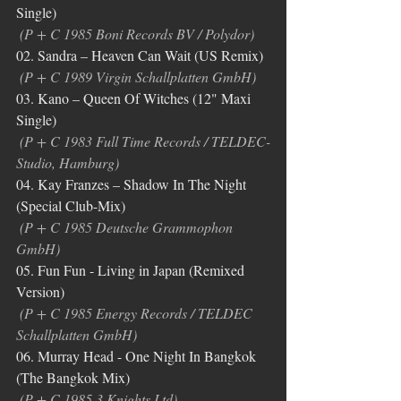
Single)
(P + C 1985 Boni Records BV / Polydor)
02. Sandra ‎– Heaven Can Wait (US Remix)
(P + C 1989 Virgin Schallplatten GmbH)
03. Kano ‎– Queen Of Witches (12" Maxi 
Single)
(P + C 1983 Full Time Records / TELDEC-
Studio, Hamburg)
04. Kay Franzes ‎– Shadow In The Night 
(Special Club-Mix)
(P + C 1985 Deutsche Grammophon 
GmbH)
05. Fun Fun - Living in Japan (Remixed 
Version)
(P + C 1985 Energy Records / TELDEC 
Schallplatten GmbH)
06. Murray Head - One Night In Bangkok 
(The Bangkok Mix)
(P + C 1985 3 Knights Ltd)