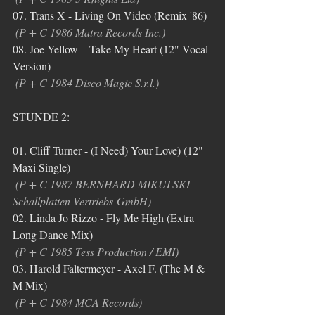
07. Trans X - Living On Video (Remix '86)
(P + C 1986 Matra Records Inc.)
08. Joe Yellow ‎– Take My Heart (12" Vocal 
Version)
(P + C 1984 Disco Magic S.r.l.)
STUNDE 2:
01. Cliff Turner - (I Need) Your Love) (12" 
Maxi Single)
(P + C 1987 BERNHARD MIKULSKI 
Schallplatten-Vertriebs-GmbH)
02. Linda Jo Rizzo - Fly Me High (Extra 
Long Dance Mix)
(P + C 1985 Tess Production / EMI)
03. Harold Faltermeyer - Axel F. (The M & 
M Mix)
(P + C 1984 MCA Records)