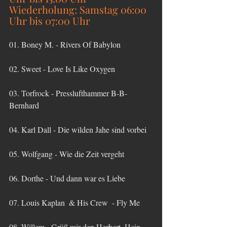
Wiederholung: Samstag 06:00 
Uhr bis 07:00 Uhr
01. Boney M. - Rivers Of Babylon
02. Sweet - Love Is Like Oxygen
03. Torfrock - Presslufthammer B-B-
Bernhard
04. Karl Dall - Die wilden Jahe sind vorbei
05. Wolfgang - Wie die Zeit vergeht
06. Dorthe - Und dann war es Liebe
07. Louis Kaplan  & His Crew  - Fly Me
08. Willem - Grüß mir den Herbert, Hein 