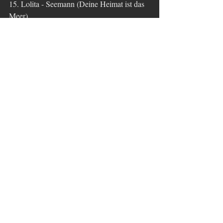
15. Lolita - Seemann (Deine Heimat ist das 
Meer)
16. Truck Stop - Ich möcht so gern Dave 
Dudley hör'n
Tags:
Oldies
Kommentare