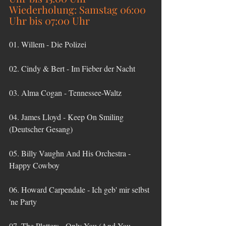
Wiederholung: Samstag 06:00 
Uhr bis 07:00 Uhr
01. Willem - Die Polizei
02. Cindy & Bert - Im Fieber der Nacht
03. Alma Cogan - Tennessee-Waltz
04. James Lloyd - Keep On Smiling 
(Deutscher Gesang)
05. Billy Vaughn And His Orchestra - 
Happy Cowboy
06. Howard Carpendale - Ich geb' mir selbst 
'ne Party
07. The Platters - Only You (And You 