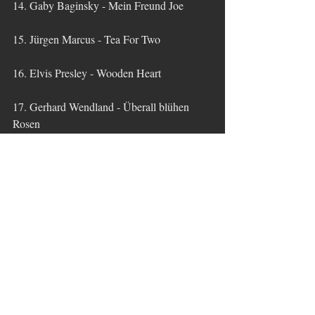
14. Gaby Baginsky - Mein Freund Joe
15. Jürgen Marcus - Tea For Two
16. Elvis Presley - Wooden Heart
17. Gerhard Wendland - Überall blühen 
Rosen
18. Peter Steffen - Als ich noch ein kleiner 
Junge war (Di-Di-O-Day)
19. Ernie Maresca - Shout! Shout! (Knock 
Yourself Out)
Tags:
Oldies