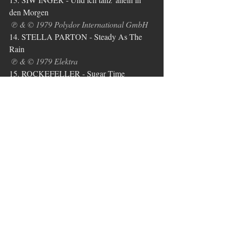
den Morgen
℗ & © 1979 Polydor International GmbH
14. STELLA PARTON - Steady As The 
Rain
℗ & © 1979 Elektra
15. ROCKEFELLER - Sugar Time
℗ & © 1977 EMI / Musikproduktion Hans 
Schulz
16. NIGHTTRAIN - Urlaubszeit ist die 
schönste Zeit
℗ & © 1979 CBS Schallplatten GmbH
17. ULLA NORDEN - Hol mir die Sonne
℗ & © 1979 Polydor International GmbH
Tags:
Oldies
Musikarchiv