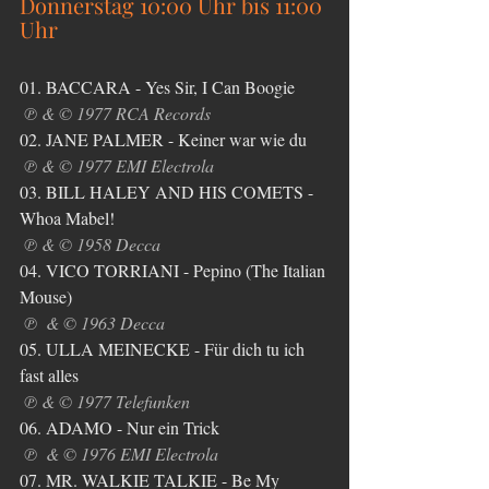
Donnerstag 10:00 Uhr bis 11:00 
Uhr
01. BACCARA - Yes Sir, I Can Boogie
℗ & © 1977 RCA Records
02. JANE PALMER - Keiner war wie du
℗ & © 1977 EMI Electrola
03. BILL HALEY AND HIS COMETS - 
Whoa Mabel!
℗ & © 1958 Decca
04. VICO TORRIANI - Pepino (The Italian 
Mouse)
℗  & © 1963 Decca
05. ULLA MEINECKE - Für dich tu ich 
fast alles
℗ & © 1977 Telefunken
06. ADAMO - Nur ein Trick
℗  & © 1976 EMI Electrola
07. MR. WALKIE TALKIE - Be My 