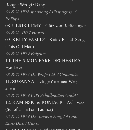
Boogie Woogie Baby
℗ & © 1976 Intersong / Phonogram / 
Phillips
08. ULRIK REMY - Götz von Berlichingen
℗ & ©  1977 Hansa
09. KELLY FAMILY - Knick-Knack-Song 
(This Old Man)
℗ & © 1979 Polydor
10. THE SIMON PARK ORCHESTRA - 
Eye Level 
℗ & © 1972 De Wolfe Ltd. / Columbia
11. SUSANNA - Ich geh' meinen Weg 
allein
℗ & © 1979 CBS Schallplatten GmbH
12. KAMINSKI & KONJACK - Ach, was 
(Sei öfter mal ein Faultier)
℗ & © 1979 Der andere Song / Ariola 
Euro Disc / Hansa
13. SIW INGER - Und ich tanz' allein in 