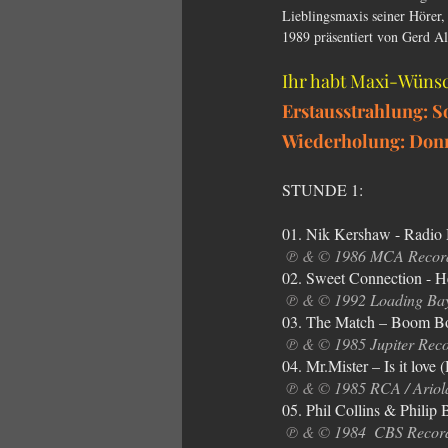
Lieblingsmaxis seiner Hörer
1989 präsentiert von Gerd Al
Ihr habt Maxi-Wünsc
Erstausstrahlung: S
Wiederholung: Donne
STUNDE 1:
01. Nik Kershaw - Radio 
℗ & ©
 1986 MCA Record
02. Sweet Connection ‎- H
℗ & ©
 1992 Loading Ba
03. The Match – Boom Bo
℗ & ©
 1985 Jupiter Rec
04. Mr.Mister – Is it love
℗ & ©
 1985 RCA / Ariola
05. Phil Collins & Phili
℗ & ©
 1984  CBS Recor