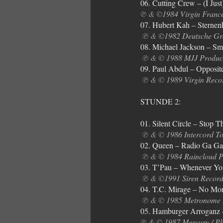
06. Cutting Crew – (I Jus
℗ & ©
1984 Virgin France
07. Hubert Kah – Sternen
℗ & ©
1982 Deutsche 
08. Michael Jackson – S
℗ & ©
 1988 MJJ Product
09. Paul Abdul – Opposite
℗ & ©
 1989 Virgin Reco
STUNDE 2:
01. Silent Circle – Stop 
℗ & © 
1986 Intercord 
02. Queen – Radio Ga Ga
℗ & ©
 1984 Raincloud P
03. T’Pau – Whenever Yo
℗ & ©
1991 Siren Record
04. T.C. Mirage – No Mo
℗ & ©
 1985 Metronome
05. Hamburger Arroganz – 
℗ & ©
 1987 Mercury / 