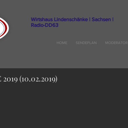
Wirtshaus Lindenschänke | Sachsen |
Radio-DD63
HOME
SENDEPLAN
MODERATOR
019 (10.02.2019)