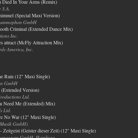
t) Died In Your Arms (Remix)
 S.A.
himmel (Special Maxi Version)
Grammophon GmbH
mooth Criminal (Extended Dance Mix)
ions Inc.
s attract (McFly Attraction Mix)
rds America, Inc.
The Rain (12" Maxi Single)
Ton GmbH
 (Extended Version)
roductions Ltd.
u Need Me (Extended) Mix)
s Ltd.
re No War (12" Maxi Single)
 Musik GmbH)
Zeitgeist (Geister dieser Zeit) (12" Maxi Single)
Phonogram GmbH, Hamburg 