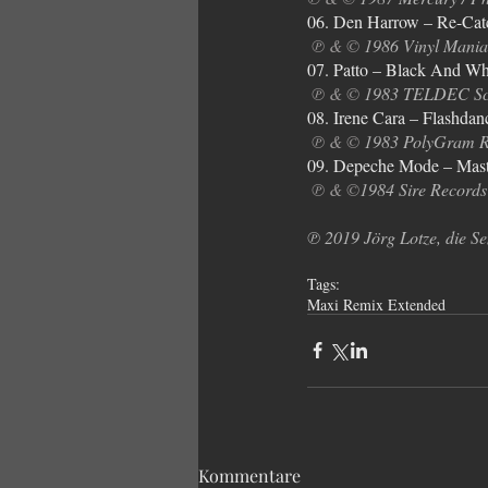
06. Den Harrow – Re-Catc
℗ & ©
 1986 Vinyl Mania 
07. Patto – Black And Wh
℗ & ©
 1983 TELDEC Sc
08. Irene Cara – Flashdan
℗ & ©
 1983 PolyGram Re
09. Depeche Mode – Mast
℗ & ©
1984 Sire Record
℗ 2019 Jörg Lotze, die Se
Tags:
Maxi Remix Extended
Kommentare