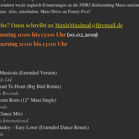
, sondern weckt zugleich Erinnerungen an die NDR2-Kultsendung Maxis maxima
zen. Also, einschalten. Maxi-Drive on Fourty-Five!
he? Dann schreibt an 
MaxisMaximal@firemail.de
onntag 11:00 bis 13:00 Uhr 
(10.02.2019)
rstag 11:00 bis 13:00 Uhr
Musicola (Extended Version)
s Ltd.
eart To Heart (Big Bird Remix)
y Records
om Boris (12" Maxi Single)
ords
 (Dance Mix)
 International
p Bailey – Easy Lover (Extended Dance Remix)
ds